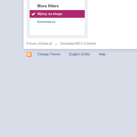
More filters
Wpisy na blogu
Komentarze
Forum.xGame.pl
→
DominatorMC's Content
Change Theme
English (USA)
Help