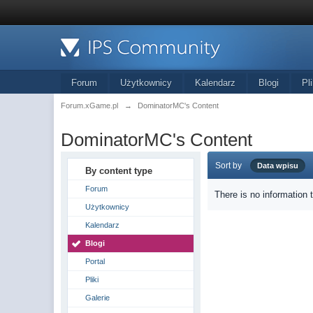
Forum
Użytkownicy
Kalendarz
Blogi
Pli
Forum.xGame.pl
→
DominatorMC's Content
DominatorMC's Content
Sort by
Data wpisu
By content type
Forum
There is no information 
Użytkownicy
Kalendarz
Blogi
Portal
Pliki
Galerie