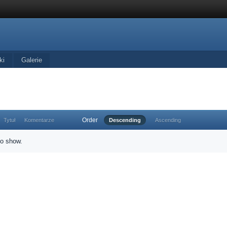
ki
Galerie
Order
Tytuł
Komentarze
Descending
Ascending
to show.