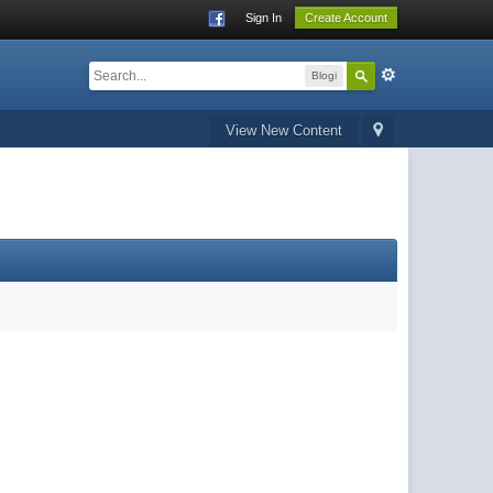
Sign In
Create Account
Blogi
View New Content