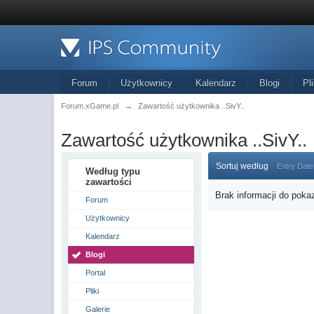
Forum
Użytkownicy
Kalendarz
Blogi
Pli
Forum.xGame.pl
→
Zawartość użytkownika ..SivY..
Zawartość użytkownika ..SivY..
Sortuj według
Entry Date
Według typu
zawartości
Brak informacji do poka
Forum
Użytkownicy
Kalendarz
Blogi
Portal
Pliki
Galerie