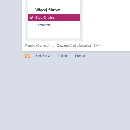
Więcej filtrów
Blog Entries
Comments
Forum.xGame.pl
→
Zawartość użytkownika ..SivY..
Zmień styl
Polski
Pomoc