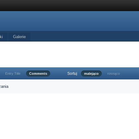
ki
Galerie
Sortuj
Entry Title
Comments
malejąco
rosnąco
zania