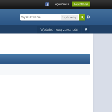
Logowanie »
Rejestracja
Użytkownicy
Wyświetl nową zawartość