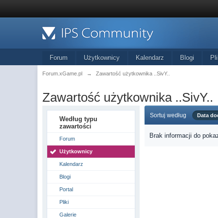
Forum
Użytkownicy
Kalendarz
Blogi
Pli
Forum.xGame.pl
→
Zawartość użytkownika ..SivY..
Zawartość użytkownika ..SivY..
Sortuj według
Data do
Według typu
zawartości
Brak informacji do poka
Forum
Użytkownicy
Kalendarz
Blogi
Portal
Pliki
Galerie