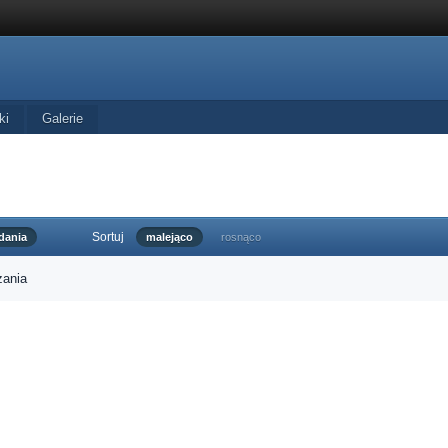
ki
Galerie
Sortuj
dania
malejąco
rosnąco
zania