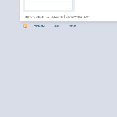
Forum.xGame.pl
→
Zawartość użytkownika ..SivY..
Zmień styl
Polski
Pomoc