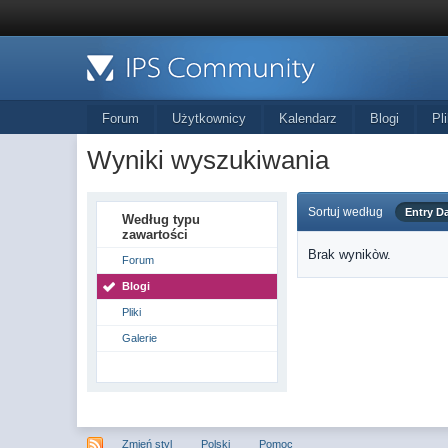
Forum
Użytkownicy
Kalendarz
Blogi
Pli
Wyniki wyszukiwania
Sortuj według
Entry D
Według typu
zawartości
Brak wynikòw.
Forum
Blogi
Pliki
Galerie
Zmień styl
Polski
Pomoc