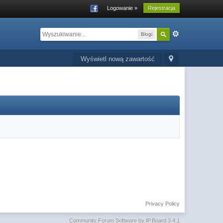
Logowanie »
Rejestracja
Blogi
Wyświetl nową zawartość
Privacy Policy
Community Forum Software by IP.Board 3.4.1