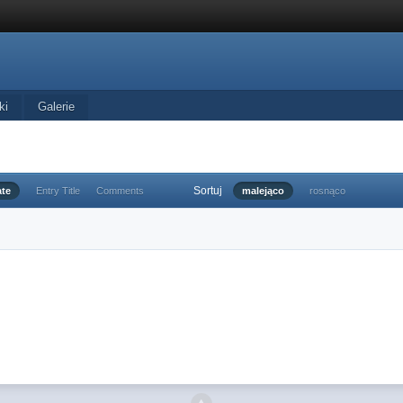
ki
Galerie
Sortuj
ate
Entry Title
Comments
malejąco
rosnąco