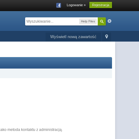
Logowanie »
Rejestracja
Help Files
Wyświetl nową zawartość
ako metoda kontaktu z administracją.