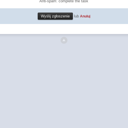
Anti-spam: complete the task
lub
Anuluj