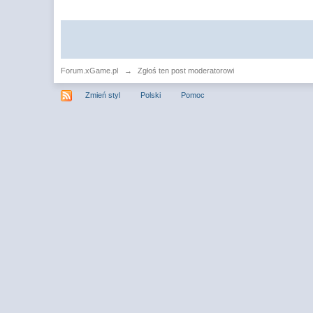
Forum.xGame.pl
→
Zgłoś ten post moderatorowi
Zmień styl
Polski
Pomoc