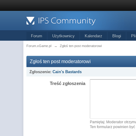
Forum
Użytkownicy
Kalendarz
Blogi
Pli
Forum.xGame.pl
→
Zgłoś ten post moderatorowi
Zgłoś ten post moderatorowi
Zgłoszenie:
Cain's Bastards
Treść zgłoszenia
Pamiętaj: Moderator otrzyma
Ten formularz powinien być