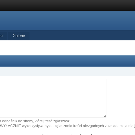
ki
Galerie
 odnośnik do strony, której treść zgłaszasz.
 WYŁĄCZNIE wykorzystywany do zgłaszania treści niezgodnych z zasadami, a nie j